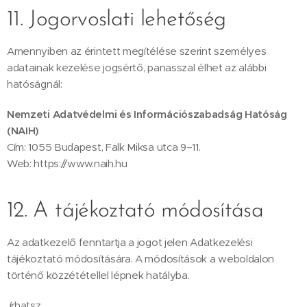
11. Jogorvoslati lehetőség
Amennyiben az érintett megítélése szerint személyes
adatainak kezelése jogsértő, panasszal élhet az alábbi
hatóságnál:
Nemzeti Adatvédelmi és Információszabadság Hatóság
(NAIH)
Cím: 1055 Budapest, Falk Miksa utca 9–11.
Web: https://www.naih.hu
12. A tájékoztató módosítása
Az adatkezelő fenntartja a jogot jelen Adatkezelési
tájékoztató módosítására. A módosítások a weboldalon
történő közzététellel lépnek hatályba.
írhatsz...