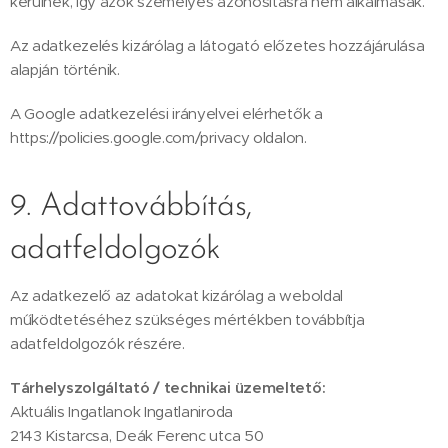
kerülnek, így azok személyes azonosításra nem alkalmasak.
Az adatkezelés kizárólag a látogató előzetes hozzájárulása
alapján történik.
A Google adatkezelési irányelvei elérhetők a
https://policies.google.com/privacy oldalon.
9. Adattovábbítás,
adatfeldolgozók
Az adatkezelő az adatokat kizárólag a weboldal
működtetéséhez szükséges mértékben továbbítja
adatfeldolgozók részére.
Tárhelyszolgáltató / technikai üzemeltető:
Aktuális Ingatlanok Ingatlaniroda
2143 Kistarcsa, Deák Ferenc utca 50