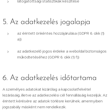
látogatottsági statisztikák készítése
5. Az adatkezelés jogalapja
az érintett önkéntes hozzájárulása (GDPR 6. cikk (1)
a))
az adatkezelő jogos érdeke a weboldal biztonságos
működtetéséhez (GDPR 6. cikk (1) f))
6. Az adatkezelés időtartama
A személyes adatokat kizárólag a kapcsolatfelvétel
lezárásáig, illetve az adatkezelési cél fennállásáig kezeljük. Az
érintett kérésére az adatok törlésre kerülnek, amennyiben
jogszabály másként nem rendelkezik.