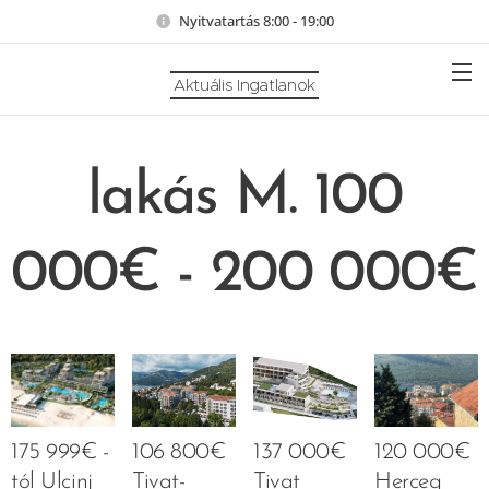
Nyitvatartás 8:00 - 19:00
Aktuális Ingatlanok
lakás M. 100
000€ - 200 000€
175 999€ -
106 800€
137 000€
120 000€
tól Ulcinj
Tivat-
Tivat
Herceg