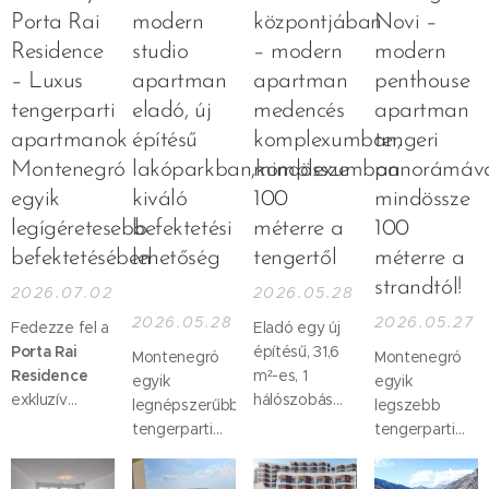
Porta Rai
modern
központjában
Novi –
Residence
studio
– modern
modern
– Luxus
apartman
apartman
penthouse
tengerparti
eladó, új
medencés
apartman
apartmanok
építésű
komplexumban,
tengeri
Montenegró
lakóparkban,komplexumban
mindössze
panorámáva
egyik
kiváló
100
mindössze
legígéretesebb
befektetési
méterre a
100
befektetésében
lehetőség
tengertől
méterre a
🌴
strandtól!
2026.07.02
2026.05.28
2026.05.28
2026.05.27
Fedezze fel a
Eladó egy új
Porta Rai
építésű, 31,6
Montenegró
Montenegró
Residence
m²-es, 1
egyik
egyik
exkluzív
hálószobás
legnépszerűbb
legszebb
apartmanprojektet,
apartman
tengerparti
tengerparti
amely
Tivat egyik
városában,
városában,
Montenegró
legkeresettebb
Tivaton
Herceg