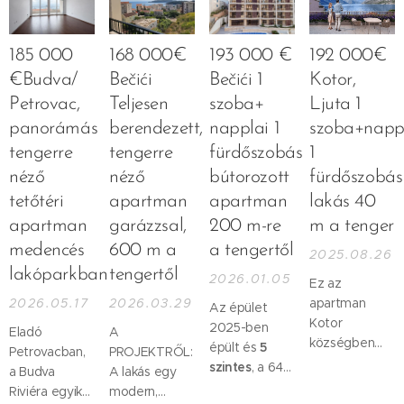
déli részén,
részén,
kínálunk
Noviban
Ulcinj
közvetlenül a
eladásra egy
kínálunk
városában,
városközpont
modern
eladásra egy
185 000
168 000€
193 000 €
192 000€
közvetlenül a
közelében!
kialakítású
új építésű,
€Budva/
Bečići
Bečići 1
Kotor,
híres Velika
stúdió
modern
Petrovac,
Teljesen
szoba+
Ljuta 1
Plaža
apartmant
penthouse
közelében
panorámás
berendezett,
napplai 1
szoba+nappa
egy új építésű
apartmant,
épül. A
lakókomplexumban,
amely kiváló
tengerre
tengerre
fürdőszobás
1
fejlesztés a
mindössze kb.
választás
néző
néző
bútorozott
fürdőszobás
Karisma
500 méterre
nyaralónak,
tetőtéri
apartman
apartman
lakás 40
Hotels &
a tengertől és
befektetésnek
Resorts
apartman
garázzsal,
200 m-re
m a tenger
a strandtól. Az
vagy rövid
nemzetközi
ingatlan kiváló
távú kiadásra.
medencés
600 m a
a tengertől
2025.08.26
szállodalánccal
elhelyezkedésének
lakóparkban
tengertől
2026.01.05
együttműködésben
Ez az
köszönhetően
valósul meg,
2026.05.17
2026.03.29
apartman
ideális
Az épület
amely
Kotor
választás
2025-ben
Eladó
‍A
garantálja a
községben
nyaralónak,
épült és
5
Petrovacban,
PROJEKTRŐL:
magas
található, 7
állandó
szintes
, a 64
a Budva
A lakás egy
színvonalú
km-re a
lakhatásra
m2-es lakás
Riviéra egyik
modern,
üzemeltetést
városközponttól