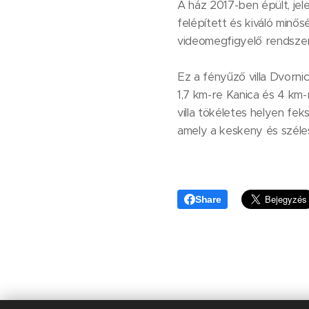
A ház 2017-ben épült, jele
felépített és kiváló minős
videomegfigyelő rendsze
Ez a fényűző villa Dvorni
1,7 km-re Kanica és 4 km-
villa tökéletes helyen fe
amely a keskeny és széle
Share