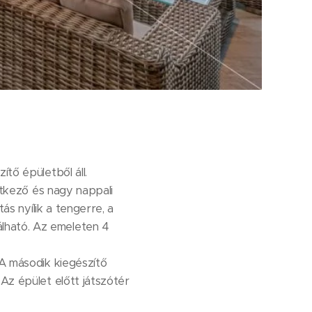
ítő épületből áll.
 étkező és nagy nappali
ás nyílik a tengerre, a
lható. Az emeleten 4
 A második kiegészítő
Az épület előtt játszótér