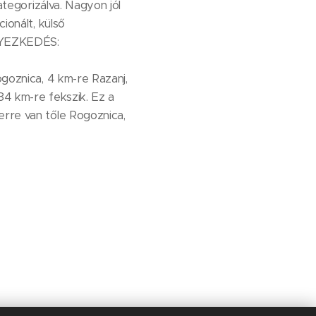
ategorizálva. Nagyon jól
ionált, külső
ELYEZKEDÉS:
ogoznica, 4 km-re Razanj,
84 km-re fekszik. Ez a
erre van tőle Rogoznica,