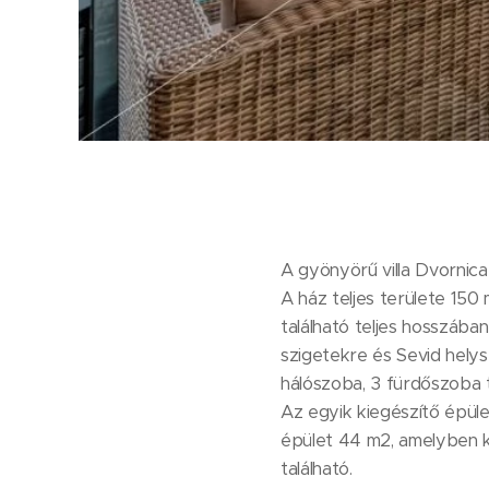
A gyönyörű villa Dvornica 
A ház teljes területe 150 
található teljes hosszában
szigetekre és Sevid hely
hálószoba, 3 fürdőszoba t
Az egyik kiegészítő épüle
épület 44 m2, amelyben ka
található.