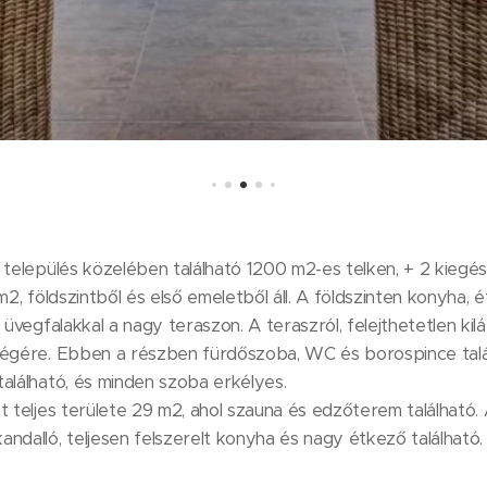
település közelében található 1200 m2-es telken, + 2 kiegész
m2, földszintből és első emeletből áll. A földszinten konyha,
 üvegfalakkal a nagy teraszon. A teraszról, felejthetetlen kilát
ségére. Ebben a részben fürdőszoba, WC és borospince talá
alálható, és minden szoba erkélyes.
t teljes területe 29 m2, ahol szauna és edzőterem található.
ndalló, teljesen felszerelt konyha és nagy étkező található. 