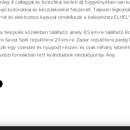
nleg 4 csillaggal és turisztikai bérleti díj függvényében van k
égű bútorokkal és készülékekkel felszerelt. Teljesen légkondic
rrel és elektromos kapuval rendelkezik a belépéshez.ELH
ca település közelében található, amely 8,5 km-re található R
re Sevid. Split repülőtere 23 km-re, Zadar repülőtere pedig 
kszik egy csendes és nyugodt részen, és csak néhány kilomét
sebb formákban tett kirándulások kiindulópontja. Ang.