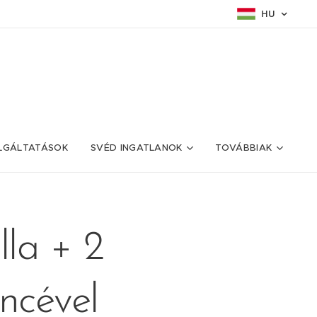
HU
LGÁLTATÁSOK
SVÉD INGATLANOK
TOVÁBBIAK
lla + 2
encével