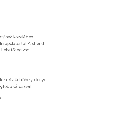
ntjának közelében
 ​​repülőtértől. A strand
l. Lehetőség van
éken. Az üdülőhely előnye
egtöbb városával.
s