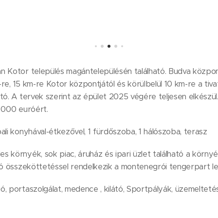
n Kotor település magántelepülésén található. Budva közpo
-re, 15 km-re Kotor központjától és körülbelül 10 km-re a tivati
tó. A tervek szerint az épület 2025 végére teljesen elkészü
 000 euróért.
ali konyhával-étkezővel, 1 fürdőszoba, 1 hálószoba, terasz
s környék, sok piac, áruház és ipari üzlet található a körny
jó összeköttetéssel rendelkezik a montenegrói tengerpart l
, portaszolgálat, medence , kilátó, Sportpályák, üzemelteté