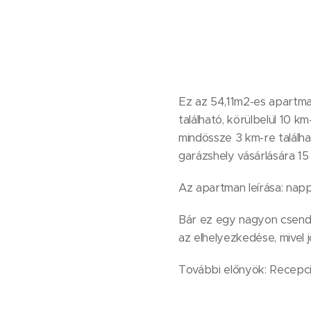
Ez az 54,11m2-es apartma
található, körülbelül 10 km
mindössze 3 km-re találha
garázshely vásárlására 15
Az apartman leírása: napp
‍Bár ez egy nagyon csende
az elhelyezkedése, mivel 
További előnyök: Recepció