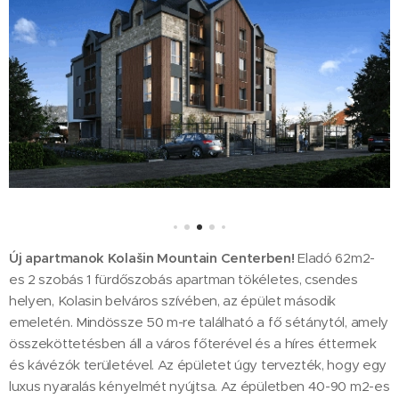
Új apartmanok Kolašin Mountain Centerben!
Eladó 62m2-
es 2 szobás 1 fürdőszobás apartman tökéletes, csendes
helyen, Kolasin belváros szívében, az épület második
emeletén. Mindössze 50 m-re található a fő sétánytól, amely
összeköttetésben áll a város főterével és a híres éttermek
és kávézók területével. Az épületet úgy tervezték, hogy egy
luxus nyaralás kényelmét nyújtsa. Az épületben 40-90 m2-es