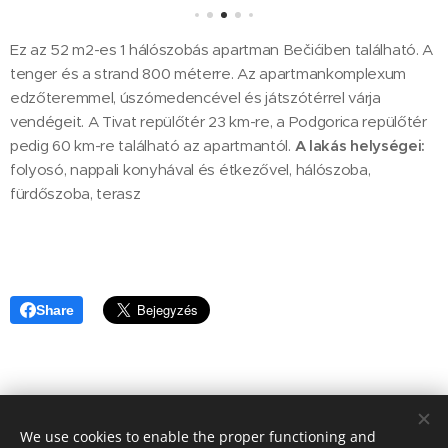
Ez az 52 m2-es 1 hálószobás apartman Bečićiben található. A
tenger és a strand 800 méterre. Az apartmankomplexum
edzőteremmel, úszómedencével és játszótérrel várja
vendégeit. A Tivat repülőtér 23 km-re, a Podgorica repülőtér
pedig 60 km-re található az apartmantól.
A lakás helységei:
folyosó, nappali konyhával és étkezővel, hálószoba,
fürdőszoba, terasz
Share
We use cookies to enable the proper functioning and
© 2020 Aktuális Ingatlanok Ingatlaniroda. 2143 Kistarcsa, Deák