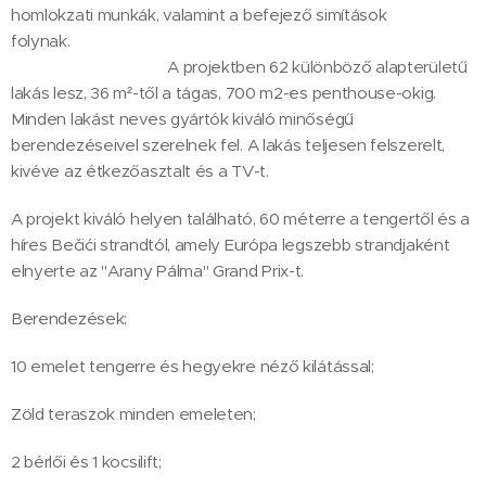
homlokzati munkák, valamint a befejező simítások
folynak.
A projektben 62 különböző alapterületű
lakás lesz, 36 m²-től a tágas, 700 m2-es penthouse-okig.
Minden lakást neves gyártók kiváló minőségű
berendezéseivel szerelnek fel. A lakás teljesen felszerelt,
kivéve az étkezőasztalt és a TV-t.
A projekt kiváló helyen található, 60 méterre a tengertől és a
híres Bečići strandtól, amely Európa legszebb strandjaként
elnyerte az "Arany Pálma" Grand Prix-t.
Berendezések:
10 emelet tengerre és hegyekre néző kilátással;
Zöld teraszok minden emeleten;
2 bérlői és 1 kocsilift;