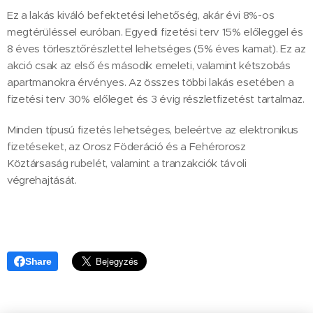
Ez a lakás kiváló befektetési lehetőség, akár évi 8%-os
megtérüléssel euróban. Egyedi fizetési terv 15% előleggel és
8 éves törlesztőrészlettel lehetséges (5% éves kamat). Ez az
akció csak az első és második emeleti, valamint kétszobás
apartmanokra érvényes. Az összes többi lakás esetében a
fizetési terv 30% előleget és 3 évig részletfizetést tartalmaz.
Minden típusú fizetés lehetséges, beleértve az elektronikus
fizetéseket, az Orosz Föderáció és a Fehérorosz
Köztársaság rubelét, valamint a tranzakciók távoli
végrehajtását.
Share