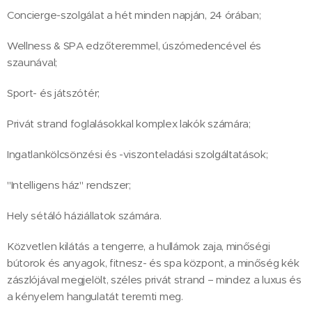
Concierge-szolgálat a hét minden napján, 24 órában;
Wellness & SPA edzőteremmel, úszómedencével és
szaunával;
Sport- és játszótér;
Privát strand foglalásokkal komplex lakók számára;
Ingatlankölcsönzési és -viszonteladási szolgáltatások;
"Intelligens ház" rendszer;
Hely sétáló háziállatok számára.
Közvetlen kilátás a tengerre, a hullámok zaja, minőségi
bútorok és anyagok, fitnesz- és spa központ, a minőség kék
zászlójával megjelölt, széles privát strand – mindez a luxus és
a kényelem hangulatát teremti meg.