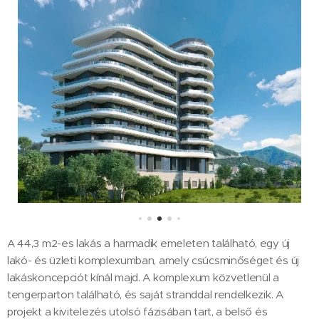
A 44,3 m2-es lakás a harmadik emeleten található, egy új
lakó- és üzleti komplexumban, amely csúcsminőséget és új
lakáskoncepciót kínál majd. A komplexum közvetlenül a
tengerparton található, és saját stranddal rendelkezik. A
projekt a kivitelezés utolsó fázisában tart, a belső és