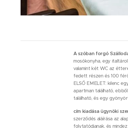
A szóban forgó Szállod
mosókonyha, egy italtárol
valamint két WC az étter
fedett részen és 100 fér
ELSŐ EMELET: kilenc eg
apartman található, ebből
található, és egy gyönyö
cím kiadása ügynöki sze
szerződés aláírása az ala
folytatódjanak, és mindez