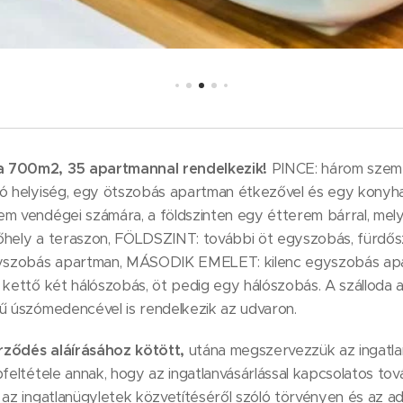
a 700m2, 35 apartmannal rendelkezik!
PINCE: három szemé
ó helyiség, egy ötszobás apartman étkezővel és egy konyha n
em vendégei számára, a földszinten egy étterem bárral, mel
őhely a teraszon, FÖLDSZINT: további öt egyszobás, fürdős
yszobás apartman, MÁSODIK EMELET: kilenc egyszobás ap
 kettő két hálószobás, öt pedig egy hálószobás. A szálloda
rű úszómedencével is rendelkezik az udvaron.
rződés aláírásához kötött,
utána megszervezzük az ingatla
pfeltétele annak, hogy az ingatlanvásárlással kapcsolatos t
 az ingatlanügyletek közvetítéséről szóló törvényen és az 