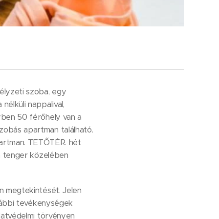
lyzeti szoba, egy
élküli nappalival,
yben 50 férőhely van a
zobás apartman található.
artman. TETŐTÉR. hét
 a tenger közelében
n megtekintését. Jelen
ovábbi tevékenységek
adatvédelmi törvényen