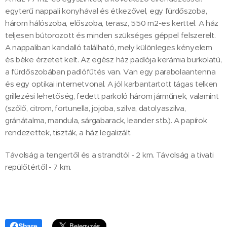
egyterű nappali konyhával és étkezővel, egy fürdőszoba,
három hálószoba, előszoba, terasz, 550 m2-es kerttel. A ház
teljesen bútorozott és minden szükséges géppel felszerelt.
A nappaliban kandalló található, mely különleges kényelem
és béke érzetet kelt. Az egész ház padlója kerámia burkolatú,
a fürdőszobában padlófűtés van. Van egy parabolaantenna
és egy optikai internetvonal. A jól karbantartott tágas telken
grillezési lehetőség, fedett parkoló három járműnek, valamint
(szőlő, citrom, fortunella, jojoba, szilva, datolyaszilva,
gránátalma, mandula, sárgabarack, leander stb.). A papírok
rendezettek, tiszták, a ház legalizált.
Távolság a tengertől és a strandtól - 2 km. Távolság a tivati ​​
repülőtértől - 7 km.
Share