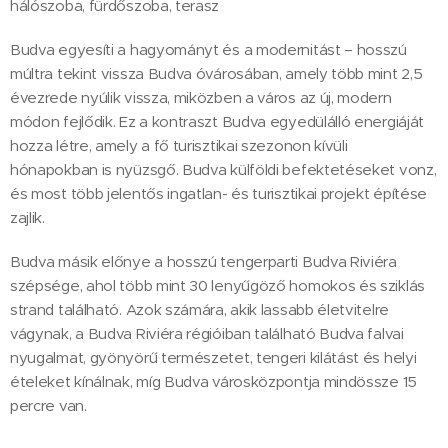
hálószoba, fürdőszoba, terasz
‍Budva egyesíti a hagyományt és a modernitást – hosszú
múltra tekint vissza Budva óvárosában, amely több mint 2,5
évezrede nyúlik vissza, miközben a város az új, modern
módon fejlődik. Ez a kontraszt Budva egyedülálló energiáját
hozza létre, amely a fő turisztikai szezonon kívüli
hónapokban is nyüzsgő. Budva külföldi befektetéseket vonz,
és most több jelentős ingatlan- és turisztikai projekt építése
zajlik.
Budva másik előnye a hosszú tengerparti Budva Riviéra
szépsége, ahol több mint 30 lenyűgöző homokos és sziklás
strand található. Azok számára, akik lassabb életvitelre
vágynak, a Budva Riviéra régióiban található Budva falvai
nyugalmat, gyönyörű természetet, tengeri kilátást és helyi
ételeket kínálnak, míg Budva városközpontja mindössze 15
percre van.