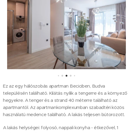
Ez az egy hálószobás apartman Beciciben, Budva
településén található. Kilátás nyílik a tengerre és a környező
hegyekre. A tenger és a strand 40 méterre található az
apartmantól. Az apartmankomplexumban szabadtéri közös
használatú medence található. A lakás teljesen bútorozott.
‍A lakás helységei: folyosó, nappali konyha - étkezővel, 1