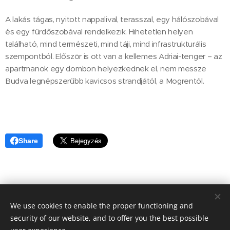
A lakás tágas, nyitott nappalival, terasszal, egy hálószobával
és egy fürdőszobával rendelkezik. Hihetetlen helyen
található, mind természeti, mind táji, mind infrastrukturális
szempontból. Először is ott van a kellemes Adriai-tenger – az
apartmanok egy dombon helyezkednek el, nem messze
Budva legnépszerűbb kavicsos strandjától, a Mogrentól.
Share
We use cookies to enable the proper functioning and
© 2020 Aktuális Ingatlanok Ingatlaniroda. 2143 Kistarcsa, Deák
Ferenc utca 50.
security of our website, and to offer you the best possible