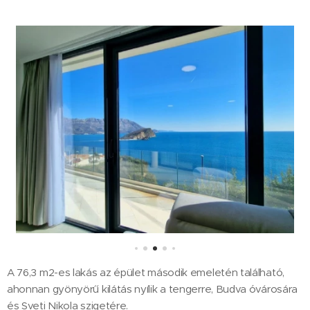
A 76,3 m2-es lakás az épület második emeletén található,
ahonnan gyönyörű kilátás nyílik a tengerre, Budva óvárosára
és Sveti Nikola szigetére.