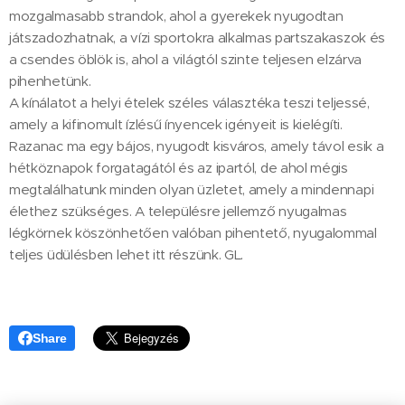
mozgalmasabb strandok, ahol a gyerekek nyugodtan
játszadozhatnak, a vízi sportokra alkalmas partszakaszok és
a csendes öblök is, ahol a világtól szinte teljesen elzárva
pihenhetünk.
A kínálatot a helyi ételek széles választéka teszi teljessé,
amely a kifinomult ízlésű ínyencek igényeit is kielégíti.
Razanac ma egy bájos, nyugodt kisváros, amely távol esik a
hétköznapok forgatagától és az ipartól, de ahol mégis
megtalálhatunk minden olyan üzletet, amely a mindennapi
élethez szükséges. A településre jellemző nyugalmas
légkörnek köszönhetően valóban pihentető, nyugalommal
teljes üdülésben lehet itt részünk. GL.
Share