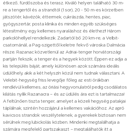
étkező, fürdőszoba és terasz. Kiváló helyen található 30 m-
re a tengertől és a strandtól (1 sor), 20 - 50 m-es körzetben
játszótér, kávézók, éttermek, cukrászda, hentes, piac,
gyógyszertár, posta klinika és minden egyéb szükséges
létesítmény egy kellemes nyaraláshoz és élethez!! Három
parkolóhellyel rendelkezik. Zadartól bő 20 km-re, a Velbit-
csatornánál, a Pag-szigettől keletre fekvő városka Dalmácia
része. Razanac közvetlenül az Adriai-tenger horvátországi
partján fekszik, a tenger és a hegyek között. Éppen ez adja a
kis település báját, amely különösen azok számára ideális
üdülőhely, akik a két helyszín közül nem tudnak választani. A
Velebit-hegység friss levegője főleg az esti órákban
rendkívül kellemes, az óriási hegyvonulatról pedig csodálatos
kilátás nyílik Razanacra – és az üdülés ára ezt is tartalmazza!
A feltűnően tiszta tenger, amelyet a közeli hegység patakjai
táplálnak, szintén hozzájárul a kellemes vakációhoz. Az apró
kavicsos strandok veszélytelenek, a gyerekek biztosan nem
sérülnek meg lubickolás közben. Mindenki megtalálhatja a
számára megfelelő partszakaszt – megtalálhatók itt a