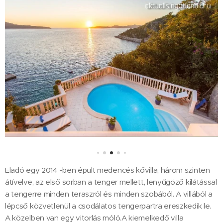
Eladó egy 2014 -ben épült medencés kővilla, három szinten
átívelve, az első sorban a tenger mellett, lenyűgöző kilátással
a tengerre minden teraszról és minden szobából. A villából a
lépcső közvetlenül a csodálatos tengerpartra ereszkedik le.
A közelben van egy vitorlás móló.A kiemelkedő villa