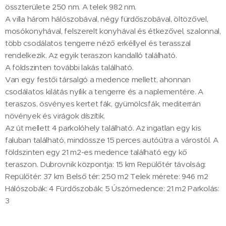
összterülete 250 nm. A telek 982 nm.
A villa három hálószobával, négy fürdőszobával, öltözővel,
mosókonyhával, felszerelt konyhával és étkezővel, szalonnal,
több csodálatos tengerre néző erkéllyel és terasszal
rendelkezik. Az egyik teraszon kandalló található.
A földszinten további lakás található.
Van egy festői társalgó a medence mellett, ahonnan
csodálatos kilátás nyílik a tengerre és a naplementére. A
teraszos, ösvényes kertet fák, gyümölcsfák, mediterrán
növények és virágok díszítik.
Az út mellett 4 parkolóhely található. Az ingatlan egy kis
faluban található, mindössze 15 perces autóútra a várostól. A
földszinten egy 21 m2-es medence található egy kő
teraszon. Dubrovnik központja: 15 km Repülőtér távolság:
Repülőtér: 37 km Belső tér: 250 m2 Telek mérete: 946 m2
Hálószobák: 4 Fürdőszobák: 5 Úszómedence: 21 m2 Parkolás:
3