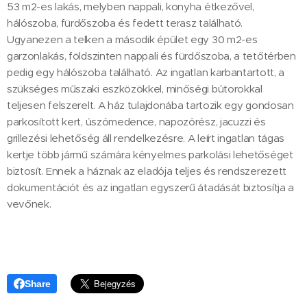
53 m2-es lakás, melyben nappali, konyha étkezővel,
hálószoba, fürdőszoba és fedett terasz található.
Ugyanezen a telken a második épület egy 30 m2-es
garzonlakás, földszinten nappali és fürdőszoba, a tetőtérben
pedig egy hálószoba található. Az ingatlan karbantartott, a
szükséges műszaki eszközökkel, minőségi bútorokkal
teljesen felszerelt. A ház tulajdonába tartozik egy gondosan
parkosított kert, úszómedence, napozórész, jacuzzi és
grillezési lehetőség áll rendelkezésre. A leírt ingatlan tágas
kertje több jármű számára kényelmes parkolási lehetőséget
biztosít. Ennek a háznak az eladója teljes és rendszerezett
dokumentációt és az ingatlan egyszerű átadását biztosítja a
vevőnek.
Share