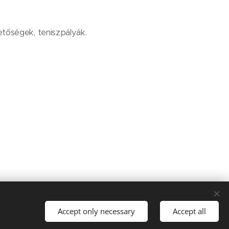
etőségek, teniszpályák.
Nyelvek
Accept only necessary
Accept all
Magyar
English