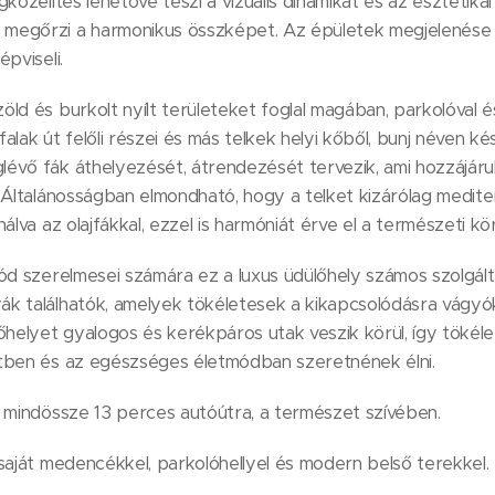
közelítés lehetővé teszi a vizuális dinamikát és az esztétika
megőrzi a harmonikus összképet. Az épületek megjelenése a
pviseli.
ld és burkolt nyílt területeket foglal magában, parkolóval é
lak út felőli részei és más telkek helyi kőből, bunj néven ké
évő fák áthelyezését, átrendezését tervezik, ami hozzájár
. Általánosságban elmondható, hogy a telket kizárólag medit
álva az olajfákkal, ezzel is harmóniát érve el a természeti kö
ód szerelmesei számára ez a luxus üdülőhely számos szolgálta
k találhatók, amelyek tökéletesek a kikapcsolódásra vágyók
őhelyet gyalogos és kerékpáros utak veszik körül, így tökél
tben és az egészséges életmódban szeretnének élni.
l mindössze 13 perces autóútra, a természet szívében.
saját medencékkel, parkolóhellyel és modern belső terekkel.