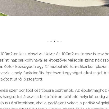
y 100m2-en lesz elosztva. Udvar és 100m2-es terasz is lesz ho
szint:
nappali konyhával és étkezővel
Második szint:
hálószo
. Kotor községben egy 12 házból álló turisztikai komplexu
rvezik, amely funkcionális, építészeti egységet alkot majd. A
akított útról biztosított.
enési szempontból két típusra oszthatók. Az épületmaghoz 
s hangulatot áraszt, a tartófalakon található helyi kő pedig 
 típusú épületekben, ahol a padlószint vakolt, a padlók végél