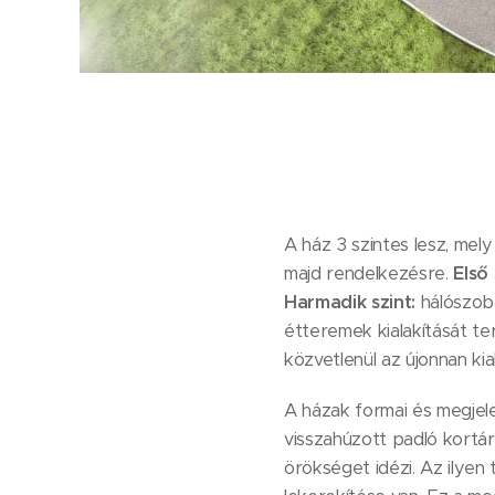
A ház 3 szintes lesz, mel
majd rendelkezésre.
Első 
Harmadik szint:
hálószoba
étteremek kialakítását te
közvetlenül az újonnan kial
A házak formai és megjel
visszahúzott padló kortár
örökséget idézi. Az ilyen