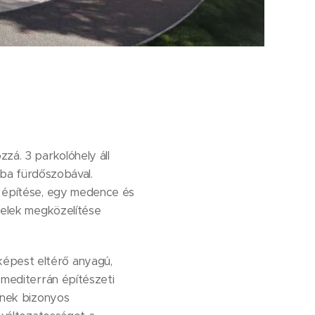
zzá. 3 parkolóhely áll
ba fürdőszobával.
m építése, egy medence és
 telek megközelítése
képest eltérő anyagú,
a mediterrán építészeti
einek bizonyos