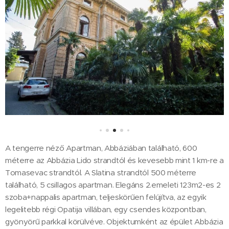
A tengerre néző Apartman, Abbáziában található, 600
méterre az Abbázia Lido strandtól és kevesebb mint 1 km-re a
Tomasevac strandtól. A Slatina strandtól 500 méterre
található, 5 csillagos apartman. Elegáns 2.emeleti 123m2-es 2
szoba+nappalis apartman, teljeskörűen felújítva, az egyik
legelitebb régi Opatija villában, egy csendes központban,
gyönyörű parkkal körülvéve. Objektumként az épület Abbázia