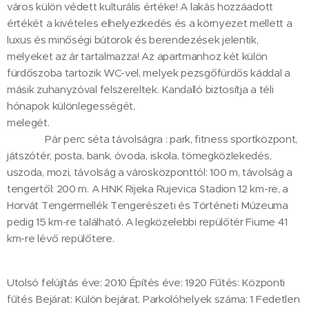
város külön védett kulturális értéke! A lakás hozzáadott
értékét a kivételes elhelyezkedés és a környezet mellett a
luxus és minőségi bútorok és berendezések jelentik,
melyeket az ár tartalmazza! Az apartmanhoz két külön
fürdőszoba tartozik WC-vel, melyek pezsgőfürdős káddal a
másik zuhanyzóval felszereltek. Kandalló biztosítja a téli
hónapok különlegességét,
melegét.
Pár perc séta távolságra : park, fitness sportközpont,
játszótér, posta, bank, óvoda, iskola, tömegközlekedés,
uszoda, mozi, távolság a városközponttól: 100 m, távolság a
tengertől: 200 m. A HNK Rijeka Rujevica Stadion 12 km-re, a
Horvát Tengermellék Tengerészeti és Történeti Múzeuma
pedig 15 km-re található. A legközelebbi repülőtér Fiume 41
km-re lévő repülőtere.
Utolsó felújítás éve: 2010 Építés éve: 1920 Fűtés: Központi
fűtés Bejárat: Külön bejárat. Parkolóhelyek száma: 1 Fedetlen