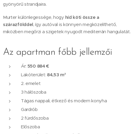
gyönyörű strandjaira.
Murter különlegessége, hogy
híd köti össze a
szárazfölddel
, így autóval is könnyen megközelíthető,
miközben megőrzi a szigetek nyugodt mediterrán hangulatát.
Az apartman főbb jellemzői
Ár:
550 884 €
Lakóterület:
84,53 m²
2. emelet
3 hálószoba
Tágas nappali, étkező és modern konyha
Gardrób
2 fürdőszoba
Előszoba