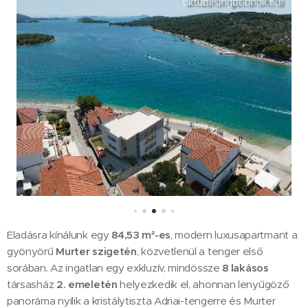
Eladásra kínálunk egy
84,53 m²-es
, modern luxusapartmant a
gyönyörű
Murter szigetén
, közvetlenül a tenger első
sorában. Az ingatlan egy exkluzív, mindössze
8 lakásos
társasház
2. emeletén
helyezkedik el, ahonnan lenyűgöző
panoráma nyílik a kristálytiszta Adriai-tengerre és Murter