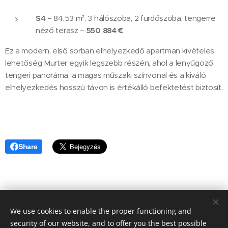
S4
– 84,53 m², 3 hálószoba, 2 fürdőszoba, tengerre
néző terasz –
550 884 €
Ez a modern, első sorban elhelyezkedő apartman kivételes
lehetőség Murter egyik legszebb részén, ahol a lenyűgöző
tengeri panoráma, a magas műszaki színvonal és a kiváló
elhelyezkedés hosszú távon is értékálló befektetést biztosít.
Share
We use cookies to enable the proper functioning and
© 2020 Aktuális Ingatlanok Ingatlaniroda. 2143 Kistarcsa, Deák
Ferenc utca 50.
security of our website, and to offer you the best possible