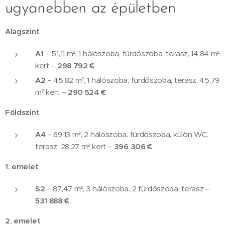
ugyanebben az épületben
Alagszint
A1
– 51,11 m², 1 hálószoba, fürdőszoba, terasz, 14,84 m²
kert –
298 792 €
A2
– 45,82 m², 1 hálószoba, fürdőszoba, terasz, 45,79
m² kert –
290 524 €
Földszint
A4
– 69,13 m², 2 hálószoba, fürdőszoba, külön WC,
terasz, 28,27 m² kert –
396 306 €
1. emelet
S2
– 87,47 m², 3 hálószoba, 2 fürdőszoba, terasz –
531 888 €
2. emelet