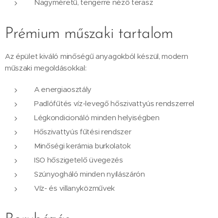
Nagyméretű, tengerre néző terasz
Prémium műszaki tartalom
Az épület kiváló minőségű anyagokból készül, modern
műszaki megoldásokkal:
A energiaosztály
Padlófűtés víz-levegő hőszivattyús rendszerrel
Légkondicionáló minden helyiségben
Hőszivattyús fűtési rendszer
Minőségi kerámia burkolatok
ISO hőszigetelő üvegezés
Szúnyogháló minden nyílászárón
Víz- és villanyközművek