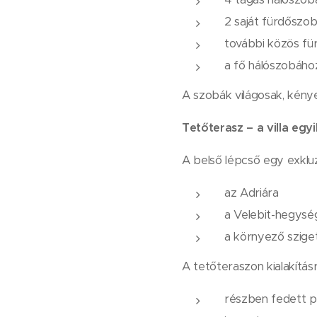
2 saját fürdőszob
további közös f
a fő hálószobához
A szobák világosak, kény
Tetőterasz – a villa eg
A belső lépcső egy exkluz
az Adriára
a Velebit-hegysé
a környező szige
A tetőteraszon kialakításr
részben fedett p