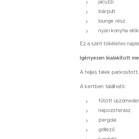
jacuzzi
bárpult
lounge rész
nyári konyha elő
Ez a szint tökéletes nap
Igényesen kialakított me
A teljes telek parkosítot
A kertben található:
fűtött úszómede
napozóterasz
pergola
grillező