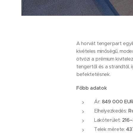
A horvát tengerpart egy
kivételes minőségű, moder
ötvözi a prémium kivitele
tengertől és a strandtól,
befektetésnek.
Főbb adatok
Ár:
849 000 EU
Elhelyezkedés:
R
Lakóterület:
216–
Telek mérete:
43