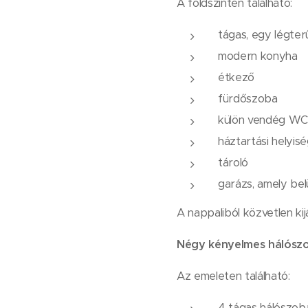
A földszinten található:
tágas, egy légter
modern konyha
étkező
fürdőszoba
külön vendég W
háztartási helyis
tároló
garázs, amely belü
A nappaliból közvetlen ki
Négy kényelmes hálósz
Az emeleten található:
4 tágas hálószob