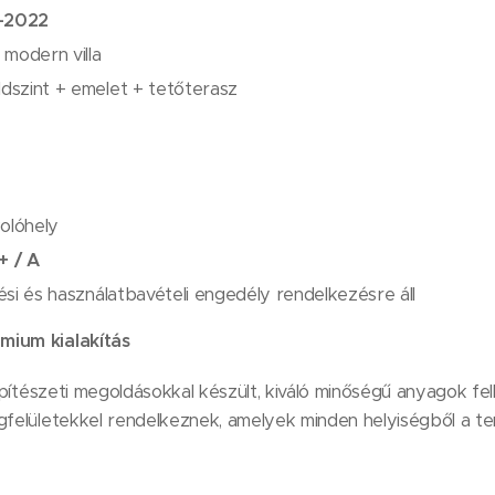
–2022
, modern villa
ldszint + emelet + tetőterasz
olóhely
+ / A
tési és használatbavételi engedély rendelkezésre áll
mium kialakítás
 építészeti megoldásokkal készült, kiváló minőségű anyagok fe
egfelületekkel rendelkeznek, amelyek minden helyiségből a t