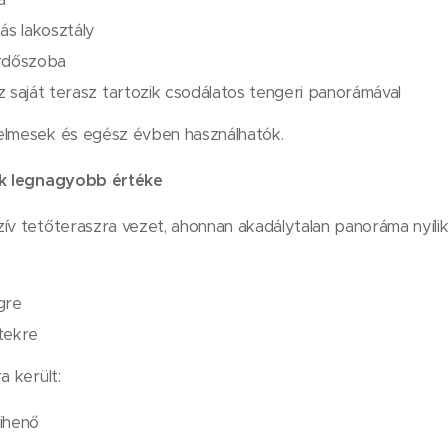
ás lakosztály
ürdőszoba
 saját terasz tartozik csodálatos tengeri panorámával
elmesek és egész évben használhatók.
yik legnagyobb értéke
ív tetőteraszra vezet, ahonnan akadálytalan panoráma nyílik
gre
tekre
a került:
ihenő