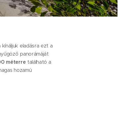
kínáljuk eladásra ezt a
lenyűgöző panorámáját
0 méterre
található a
y magas hozamú