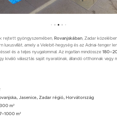
ik rejtett gyöngyszemében,
Rovanjskában
, Zadar közelében 
n luxusvillát, amely a Velebit-hegység és az Adriai-tenger 
zéssel és a teljes nyugalommal. Az ingatlan mindössze
180–20
 így kiváló választás saját nyaralónak, állandó otthonnak vag
R
ovanjska, Jasenice, Zadar régió, Horvátország
300 m²
7–1000 m²