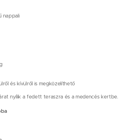
ű nappali
C
ég
lről és kívülről is megközelíthető
járat nyílik a fedett teraszra és a medencés kertbe.
oba
a