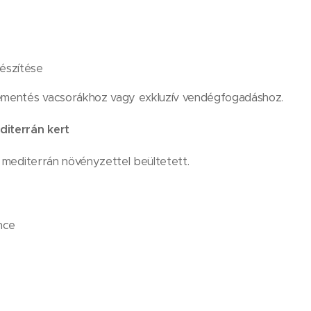
készítése
lementés vacsorákhoz vagy exkluzív vendégfogadáshoz.
diterrán kert
t, mediterrán növényzettel beültetett.
nce