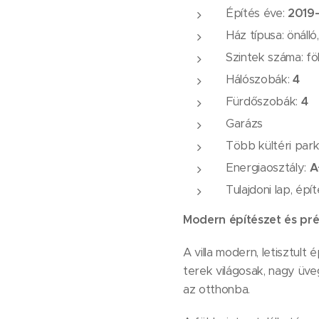
Építés éve:
2019
Ház típusa: önálló
Szintek száma: fö
Hálószobák:
4
Fürdőszobák:
4
Garázs
Több kültéri park
Energiaosztály:
A
Tulajdoni lap, épí
Modern építészet és pré
A villa modern, letisztult
terek világosak, nagy üv
az otthonba.