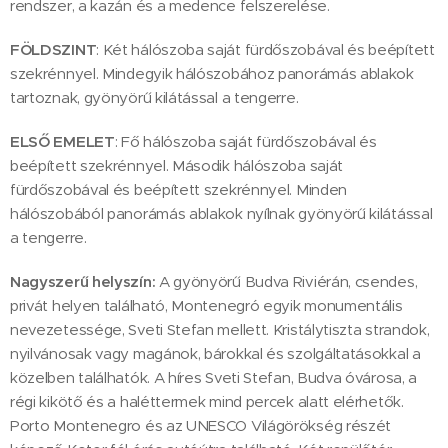
rendszer, a kazán és a medence felszerelése.
FÖLDSZINT
: Két hálószoba saját fürdőszobával és beépített
szekrénnyel. Mindegyik hálószobához panorámás ablakok
tartoznak, gyönyörű kilátással a tengerre.
ELSŐ EMELET
: Fő hálószoba saját fürdőszobával és
beépített szekrénnyel. Második hálószoba saját
fürdőszobával és beépített szekrénnyel. Minden
hálószobából panorámás ablakok nyílnak gyönyörű kilátással
a tengerre.
Nagyszerű helyszín:
A gyönyörű Budva Riviérán, csendes,
privát helyen található, Montenegró egyik monumentális
nevezetessége, Sveti Stefan mellett. Kristálytiszta strandok,
nyilvánosak vagy magánok, bárokkal és szolgáltatásokkal a
közelben találhatók. A híres Sveti Stefan, Budva óvárosa, a
régi kikötő és a haléttermek mind percek alatt elérhetők.
Porto Montenegro és az UNESCO Világörökség részét