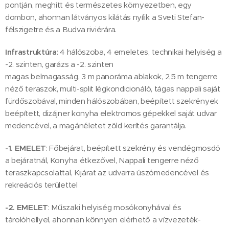
pontján, meghitt és természetes környezetben, egy
dombon, ahonnan látványos kilátás nyílik a Sveti Stefan-
félszigetre és a Budva riviérára.
Infrastruktúra
: 4 hálószoba, 4 emeletes, technikai helyiség a
-2. szinten, garázs a -2. szinten
magas belmagasság, 3 m panoráma ablakok, 2,5 m tengerre
néző teraszok, multi-split légkondicionáló, tágas nappali saját
fürdőszobával, minden hálószobában, beépített szekrények
beépített, dizájner konyha elektromos gépekkel saját udvar
medencével, a magánéletet zöld kerítés garantálja.
-1. EMELET
: Főbejárat, beépített szekrény és vendégmosdó
a bejáratnál, Konyha étkezővel, Nappali tengerre néző
teraszkapcsolattal, Kijárat az udvarra úszómedencével és
rekreációs területtel
-2. EMELET
: Műszaki helyiség mosókonyhával és
tárolóhellyel, ahonnan könnyen elérhető a vízvezeték-