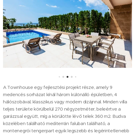
A Townhouse egy fejlesztési projekt része, amely 9
medencés sorházat kínál három különálló épületben, 4
hálószobával, klasszikus vagy modern dizájnnal. Minden villa
teljes területe körülbelül 270 négyzetméter, beleértve a
garázzsal együtt, míg a körülötte lévő telek 360 m2. Budva
közelében található mediterrán faluban található, a
montenegrói tengerpart egyik legszebb és legérintetlenebb