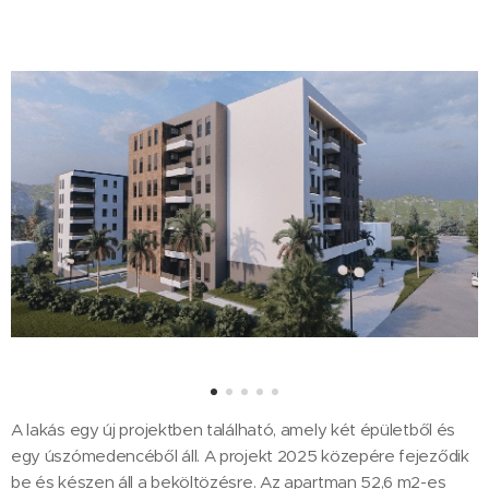
A lakás egy új projektben található, amely két épületből és
egy úszómedencéből áll. A projekt 2025 közepére fejeződik
be és készen áll a beköltözésre. Az apartman 52,6 m2-es