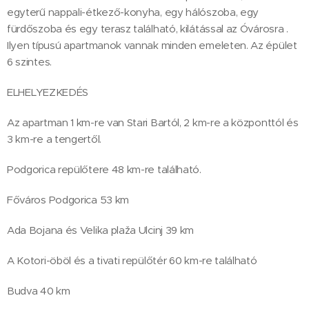
egyterű nappali-étkező-konyha, egy hálószoba, egy
fürdőszoba és egy terasz található, kilátással az Óvárosra .
Ilyen típusú apartmanok vannak minden emeleten. Az épület
6 szintes.
ELHELYEZKEDÉS
Az apartman 1 km-re van Stari Bartól, 2 km-re a központtól és
3 km-re a tengertől.
Podgorica repülőtere 48 km-re található.
Főváros Podgorica 53 km
Ada Bojana és Velika plaža Ulcinj 39 km
A Kotori-öböl és a tivati ​​repülőtér 60 km-re található
Budva 40 km