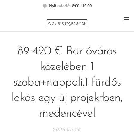
Nyitvatartás 8:00 - 19:00
Aktuális Ingatlanok
89 420 € Bar óváros
közelében 1
szoba+nappali,1 fürdős
lakás egy új projektben,
medencével
2025.05.06