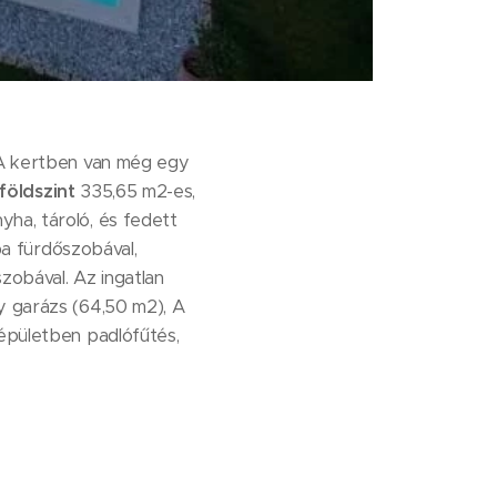
. A kertben van még egy
földszint
335,65 m2-es,
ha, tároló, és fedett
a fürdőszobával,
zobával. Az ingatlan
y garázs (64,50 m2), A
 épületben padlófűtés,