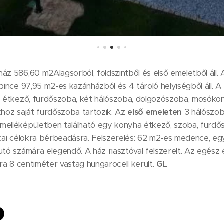
áz 586,60 m2Alagsorból, földszintből és első emeletből áll
 pince 97,95 m2-es kazánházból és 4 tároló helyiségből áll. A
, étkező, fürdőszoba, két hálószoba, dolgozószoba, mosókony
khoz saját fürdőszoba tartozik. Az
első emeleten
3 hálószob
melléképületben található egy konyha étkező, szoba, fürdős
ikai célokra bérbeadásra. Felszerelés: 62 m2-es medence, eg
utó számára elegendő. A ház riasztóval felszerelt. Az egész
tra 8 centiméter vastag hungarocell került.
GL