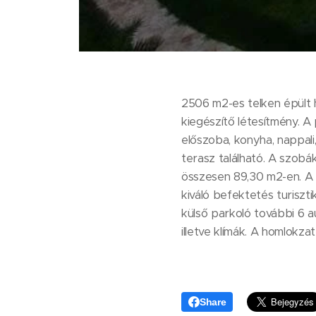
2506 m2-es telken épült h
kiegészítő létesítmény. A
előszoba, konyha, nappali
terasz található. A szobá
összesen 89,30 m2-en. A 
kiváló befektetés turiszt
külső parkoló további 6 a
illetve klímák. A homlokza
Share