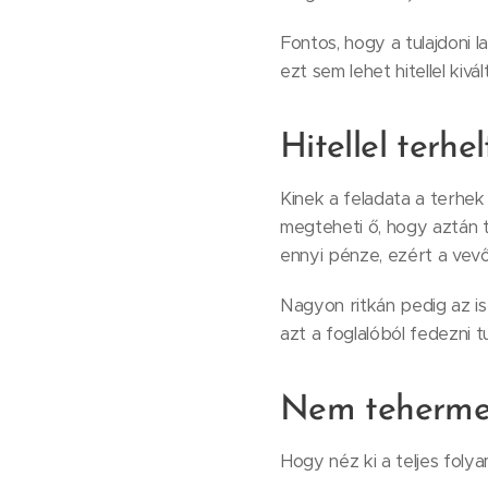
Fontos, hogy a tulajdoni 
ezt sem lehet hitellel kivá
Hitellel terh
Kinek a feladata a terhek
megteheti ő, hogy aztán 
ennyi pénze, ezért a vevő
Nagyon ritkán pedig az is
azt a foglalóból fedezni tu
Nem tehermen
Hogy néz ki a teljes foly