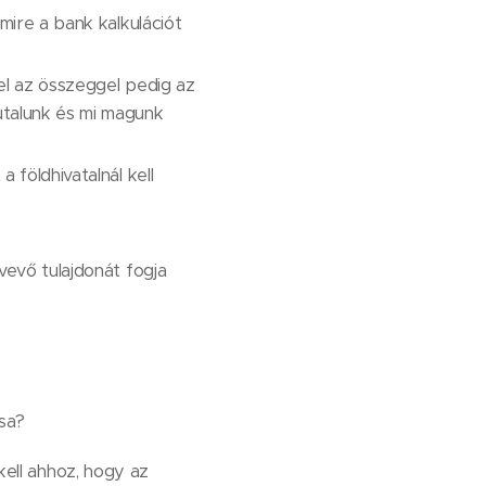
 mire a bank kalkulációt
zel az összeggel pedig az
utalunk és mi magunk
 földhivatalnál kell
vevő tulajdonát fogja
ása?
kell ahhoz, hogy az