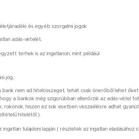
 életjáradéki és egyéb szorgalmi jogok
tlan adás-vételét.
gyzett terhek is az ingatlanon, mint például
si jog,
 bank nem ad hitelösszeget, tehát csak önerőből lehet őket k
ni, hogy a bankok még szigorúbban ellenőrzik az adás-vétel fo
k, rokonok, hiszen ez sok esetben visszaélésre adhat gyanút
tételű hitelétől ).
 ingatlan tulajdoni lapján ( részletek az ingatlan eladásáh