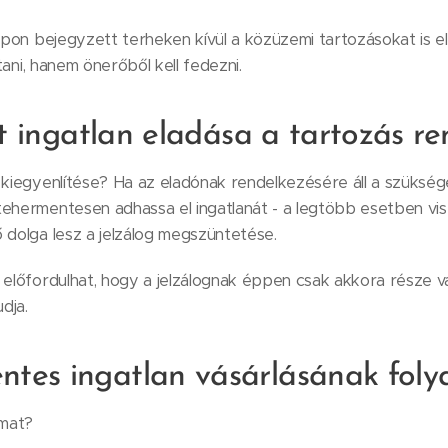
lapon bejegyzett terheken kívül a közüzemi tartozásokat is el
ltani, hanem önerőből kell fedezni.
elt ingatlan eladása a tartozás r
 kiegyenlítése? Ha az eladónak rendelkezésére áll a szüksé
tehermentesen adhassa el ingatlanát - a legtöbb esetben vis
 dolga lesz a jelzálog megszüntetése.
 előfordulhat, hogy a jelzálognak éppen csak akkora része v
dja.
tes ingatlan vásárlásának fol
amat?