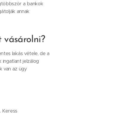
egtöbbször a bankok
ggátolják annak
t vásárolni?
ntes lakás vétele, de a
ngatlant jelzálog
k van az ügy
. Keress