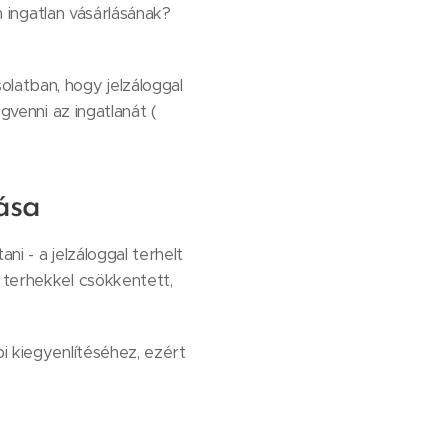
en ingatlan vásárlásának?
olatban, hogy jelzáloggal
gvenni az ingatlanát (
ása
ni - a jelzáloggal terhelt
 terhekkel csökkentett,
i kiegyenlítéséhez, ezért