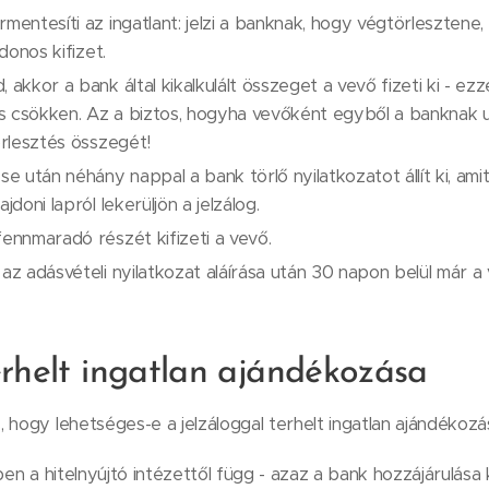
mentesíti az ingatlant: jelzi a banknak, hogy végtörlesztene,
jdonos kifizet.
 akkor a bank által kikalkulált összeget a vevő fizeti ki - ez
 is csökken. Az a biztos, hogyha vevőként egyből a banknak 
örlesztés összegét!
után néhány nappal a bank törlő nyilatkozatot állít ki, amit a
jdoni lapról lekerüljön a jelzálog.
fennmaradó részét kifizeti a vevő.
 az adásvételi nyilatkozat aláírása után 30 napon belül már a 
erhelt ingatlan ajándékozása
 hogy lehetséges-e a jelzáloggal terhelt ingatlan ajándékoz
ben a hitelnyújtó intézettől függ - azaz a bank hozzájárulása 