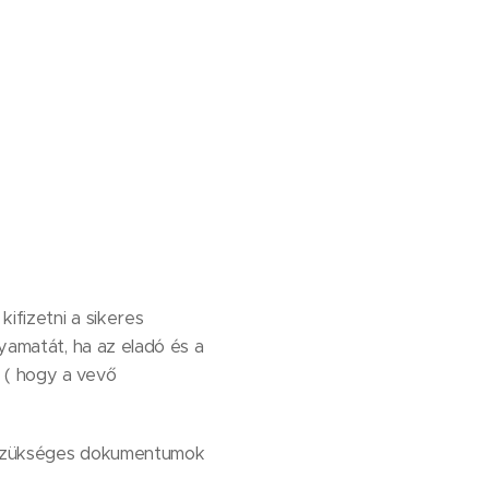
ifizetni a sikeres
lyamatát, ha az eladó és a
 ( hogy a vevő
oz szükséges dokumentumok