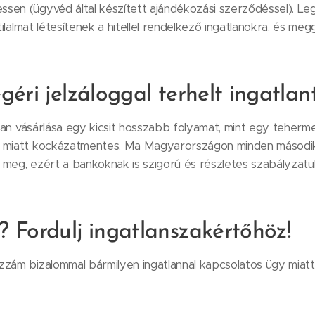
sen (ügyvéd által készített ajándékozási szerződéssel). L
 tilalmat létesítenek a hitellel rendelkező ingatlanokra, és me
géri jelzáloggal terhelt ingatlan
tlan vásárlása egy kicsit hosszabb folyamat, mint egy teherme
 miatt kockázatmentes. Ma Magyarországon minden második i
 meg, ezért a bankoknak is szigorú és részletes szabályzatu
 Fordulj ingatlanszakértőhöz!
zzám bizalommal bármilyen ingatlannal kapcsolatos ügy miatt