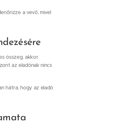
lenőrizze a vevő, mivel
endezésére
ges összeg, akkor
zont az eladónak nincs
an hátra, hogy az eladó
yamata