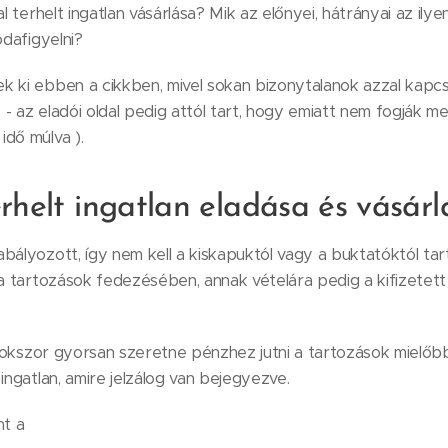
al terhelt ingatlan vásárlása? Mik az előnyei, hátrányai az ily
odafigyelni?
 ki ebben a cikkben, mivel sokan bizonytalanok azzal kapcs
k - az eladói oldal pedig attól tart, hogy emiatt nem fogják me
dő múlva ).
erhelt ingatlan eladása és vásárl
ályozott, így nem kell a kiskapuktól vagy a buktatóktól tarta
 a tartozások fedezésében, annak vételára pedig a kifizetett
l sokszor gyorsan szeretne pénzhez jutni a tartozások mielőbb
ingatlan, amire jelzálog van bejegyezve.
nt a