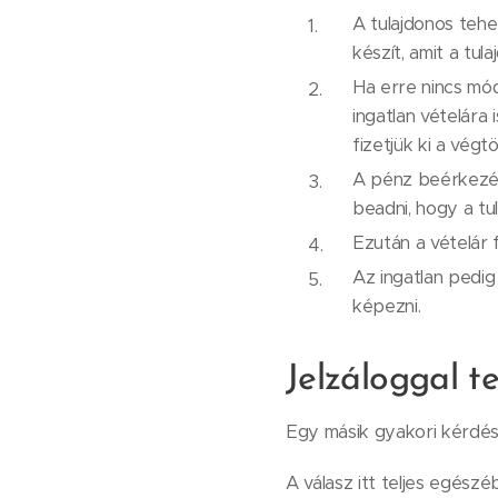
A tulajdonos teher
készít, amit a tula
Ha erre nincs mód,
ingatlan vételára
fizetjük ki a végt
A pénz beérkezése 
beadni, hogy a tula
Ezután a vételár 
Az ingatlan pedig
képezni.
Jelzáloggal t
Egy másik gyakori kérdés,
A válasz itt teljes egészé