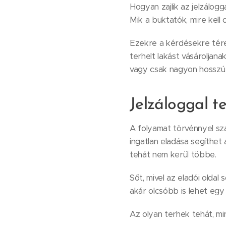
Hogyan zajlik az jelzálogg
Mik a buktatók, mire kell 
Ezekre a kérdésekre térek
terhelt lakást vásároljana
vagy csak nagyon hosszú i
Jelzáloggal t
A folyamat törvénnyel szab
ingatlan eladása segíthet
tehát nem kerül többe.
Sőt, mivel az eladói olda
akár olcsóbb is lehet egy 
Az olyan terhek tehát, mi