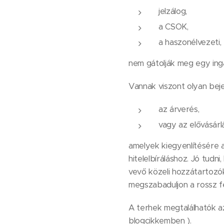
jelzálog,
a CSOK,
a haszonélvezeti,
nem gátolják meg egy inga
Vannak viszont olyan beje
az árverés,
vagy az elővásárlá
amelyek kiegyenlítésére a
hitelelbíráláshoz. Jó tud
vevő közeli hozzátartozó
megszabaduljon a rossz fel
A terhek megtalálhatók az
blogcikkemben ).